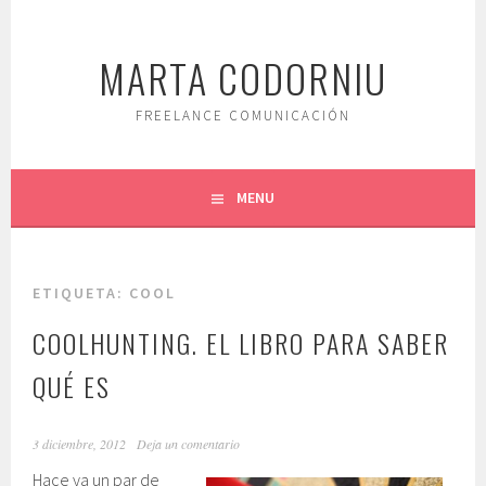
Saltar
al
MARTA CODORNIU
contenido.
FREELANCE COMUNICACIÓN
MENU
ETIQUETA:
COOL
COOLHUNTING. EL LIBRO PARA SABER
QUÉ ES
3 diciembre, 2012
Deja un comentario
Hace ya un par de