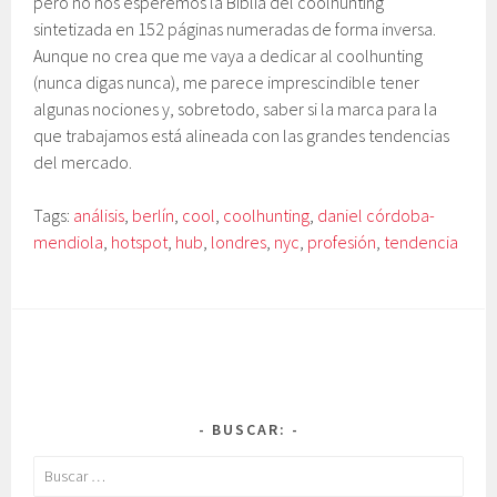
pero no nos esperemos la Bíblia del coolhunting
sintetizada en 152 páginas numeradas de forma inversa.
Aunque no crea que me vaya a dedicar al coolhunting
(nunca digas nunca), me parece imprescindible tener
algunas nociones y, sobretodo, saber si la marca para la
que trabajamos está alineada con las grandes tendencias
del mercado.
Tags:
análisis
,
berlín
,
cool
,
coolhunting
,
daniel córdoba-
mendiola
,
hotspot
,
hub
,
londres
,
nyc
,
profesión
,
tendencia
BUSCAR:
Buscar: