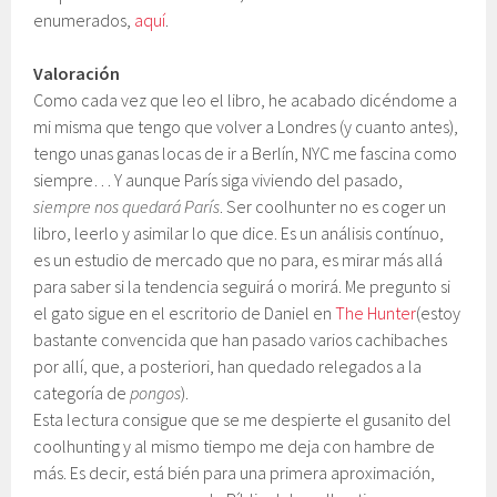
enumerados,
aquí
.
Valoración
Como cada vez que leo el libro, he acabado dicéndome a
mi misma que tengo que volver a Londres (y cuanto antes),
tengo unas ganas locas de ir a Berlín, NYC me fascina como
siempre… Y aunque París siga viviendo del pasado,
siempre nos quedará París
. Ser coolhunter no es coger un
libro, leerlo y asimilar lo que dice. Es un análisis contínuo,
es un estudio de mercado que no para, es mirar más allá
para saber si la tendencia seguirá o morirá. Me pregunto si
el gato sigue en el escritorio de Daniel en
The Hunter
(estoy
bastante convencida que han pasado varios cachibaches
por allí, que, a posteriori, han quedado relegados a la
categoría de
pongos
).
Esta lectura consigue que se me despierte el gusanito del
coolhunting y al mismo tiempo me deja con hambre de
más. Es decir, está bién para una primera aproximación,