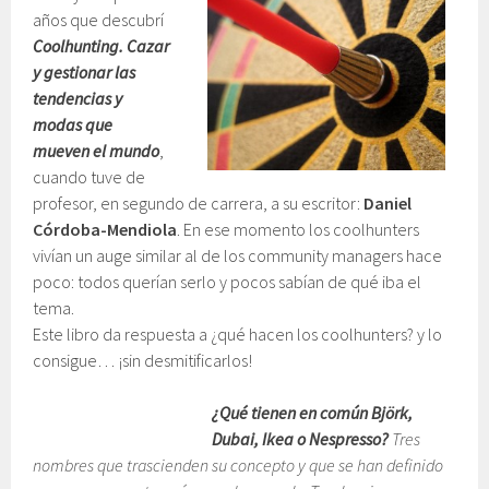
años que descubrí
Coolhunting. Cazar
y gestionar las
tendencias y
modas que
mueven el mundo
,
cuando tuve de
profesor, en segundo de carrera, a su escritor:
Daniel
Córdoba-Mendiola
. En ese momento los coolhunters
vivían un auge similar al de los community managers hace
poco: todos querían serlo y pocos sabían de qué iba el
tema.
Este libro da respuesta a ¿qué hacen los coolhunters? y lo
consigue… ¡sin desmitificarlos!
¿Qué tienen en común Björk,
Dubai, Ikea o Nespresso?
Tres
nombres que trascienden su concepto y que se han definido