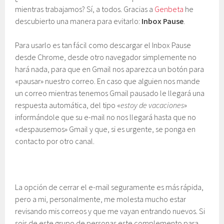
mientras trabajamos? Sí, a todos. Gracias a
Genbeta
he
descubierto una manera para evitarlo:
Inbox Pause
.
Para usarlo es tan fácil como descargar el Inbox Pause
desde Chrome, desde otro navegador simplemente no
hará nada, para que en Gmail nos aparezca un botón para
«pausar» nuestro correo. En caso que alguien nos mande
un correo mientras tenemos Gmail pausado le llegará una
respuesta automática, del tipo «
estoy de vacaciones
»
informándole que su e-mail no nos llegará hasta que no
«despausemos» Gmail y que, si es urgente, se ponga en
contacto por otro canal.
La opción de cerrar el e-mail seguramente es más rápida,
pero a mi, personalmente, me molesta mucho estar
revisando mis correos y que me vayan entrando nuevos. Si
sois de este grupo de personas este complemento para