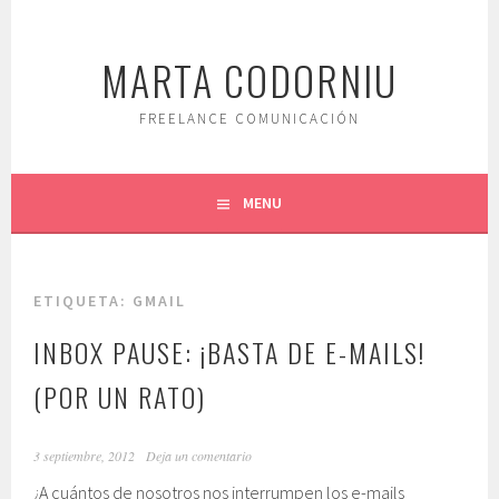
Saltar
al
MARTA CODORNIU
contenido.
FREELANCE COMUNICACIÓN
MENU
ETIQUETA:
GMAIL
INBOX PAUSE: ¡BASTA DE E-MAILS!
(POR UN RATO)
3 septiembre, 2012
Deja un comentario
¿A cuántos de nosotros nos interrumpen los e-mails