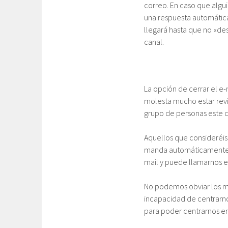
correo. En caso que alg
una respuesta automática
llegará hasta que no «de
canal.
La opción de cerrar el e
molesta mucho estar revi
grupo de personas este 
Aquellos que consideréis
manda automáticamente I
mail y puede llamarnos e
No podemos obviar los m
incapacidad de centrarno
para poder centrarnos en