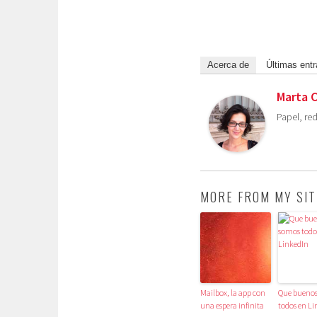
Acerca de
Últimas ent
Marta 
Papel, red
MORE FROM MY SIT
Mailbox, la app con
Que bueno
una espera infinita
todos en Li