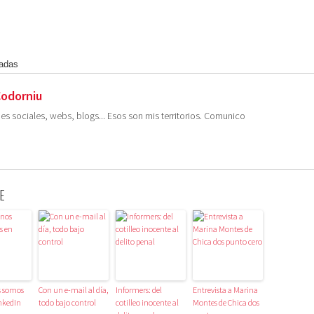
radas
Codorniu
es sociales, webs, blogs... Esos son mis territorios. Comunico
E
s somos
Con un e-mail al día,
Informers: del
Entrevista a Marina
nkedIn
todo bajo control
cotilleo inocente al
Montes de Chica dos