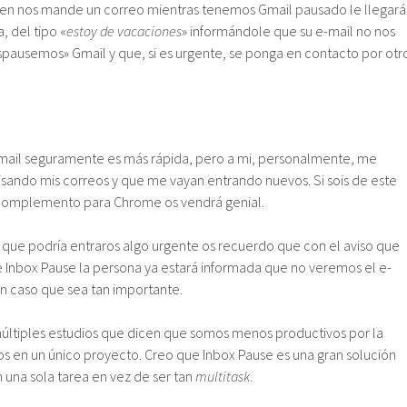
uien nos mande un correo mientras tenemos Gmail pausado le llegará
, del tipo «
estoy de vacaciones
» informándole que su e-mail no nos
spausemos» Gmail y que, si es urgente, se ponga en contacto por otr
-mail seguramente es más rápida, pero a mi, personalmente, me
sando mis correos y que me vayan entrando nuevos. Si sois de este
complemento para Chrome os vendrá genial.
 que podría entraros algo urgente os recuerdo que con el aviso que
nbox Pause la persona ya estará informada que no veremos el e-
n caso que sea tan importante.
últiples estudios que dicen que somos menos productivos por la
s en un único proyecto. Creo que Inbox Pause es una gran solución
 una sola tarea en vez de ser tan
multitask
.