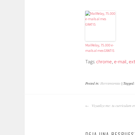
MailRelay, 75.000 e-
mails al mes GRATIS
Tags:
chrome
,
e-mail
,
ex
Posted in:
Herramientas
| Tagged
NAVEGADOR
Vizualize.me: tu curriculum en
DE
ARTÍCULOS
DEJA UNA RESPUES