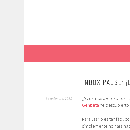
Saltar
al
contenido.
INBOX PAUSE: ¡
¿A cuántos de nosotros no
3 septiembre, 2012
Genbeta
he descubierto 
Para usarlo es tan fácil
simplemente no hará nad