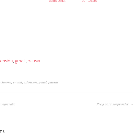
delito penal
punto cero
tensión
,
gmail
,
pausar
:
chrome
,
e-mail
,
extensión
,
gmail
,
pausar
 infografía
Prezi para sorprender
TA