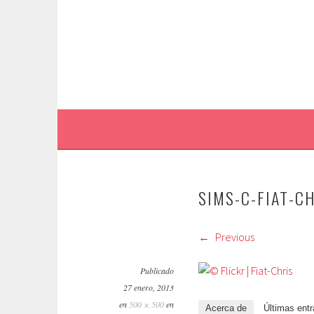
Saltar
al
contenido.
SIMS-C-FIAT-C
Previous
Publicado
27 enero, 2013
en
500 × 500
en
Acerca de
Últimas ent