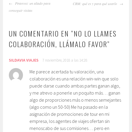
NAVEGADOR
Pinterest: un aliado para
CRM: qué es y para qué usarlo
DE
conseguir visitas
ARTÍCULOS
UN COMENTARIO EN “
NO LO LLAMES
COLABORACIÓN, LLÁMALO FAVOR
”
SILDAVIA VIAJES
7 noviembre, 2018 a las 14:28
Me parece acertada tu valoración, una
colaboración es una relación win-win que solo
puede darse cuando ambas partes ganan algo,
y me atrevo a ponerle un poquito más… ganan
algo de proporciones más o menos semejantes
(algo como un 50-50) Me ha pasado en la
asignación de promociones de tour en mi
empresa, los agentes de viajes ofertan sin
menoscabo de sus comisiones… pero en