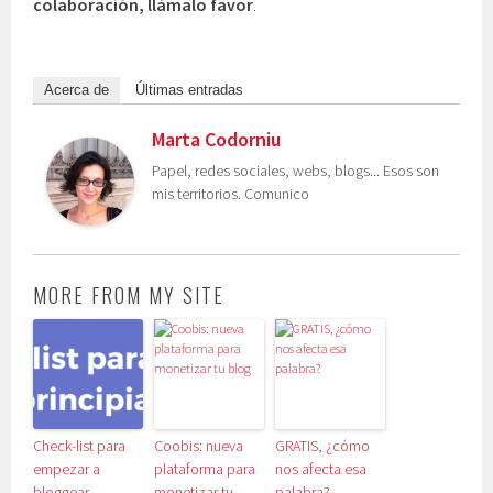
colaboración, llámalo favor
.
Acerca de
Últimas entradas
Marta Codorniu
Papel, redes sociales, webs, blogs... Esos son
mis territorios. Comunico
MORE FROM MY SITE
Check-list para
Coobis: nueva
GRATIS, ¿cómo
empezar a
plataforma para
nos afecta esa
bloggear
monetizar tu
palabra?