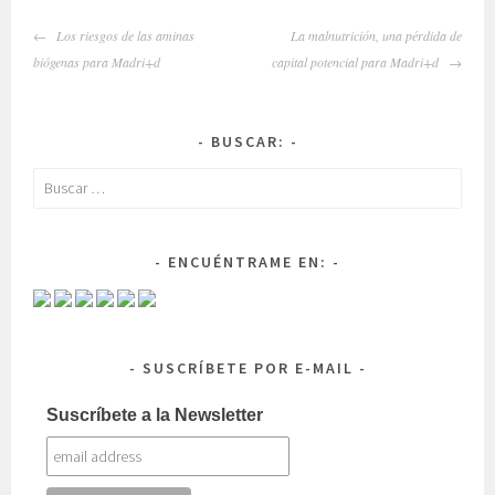
NAVEGADOR
Los riesgos de las aminas
La malnutrición, una pérdida de
DE
biógenas para Madri+d
capital potencial para Madri+d
ARTÍCULOS
BUSCAR:
Buscar:
ENCUÉNTRAME EN:
SUSCRÍBETE POR E-MAIL
Suscríbete a la Newsletter