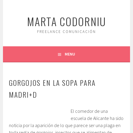
Saltar
al
MARTA CODORNIU
contenido.
FREELANCE COMUNICACIÓN
MENU
GORGOJOS EN LA SOPA PARA
MADRI+D
El comedor de una
escuela de Alicante ha sido
noticia por la aparición de lo que parece ser una plaga en
toda regla de gorgojos, insectos que se alimentan de