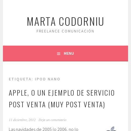
Saltar
al
MARTA CODORNIU
contenido.
FREELANCE COMUNICACIÓN
MENU
ETIQUETA:
IPOD NANO
APPLE, O UN EJEMPLO DE SERVICIO
POST VENTA (MUY POST VENTA)
11 diciembre, 2012
Deja un comentario
Las navidades de 2005 (o 2006, no lo