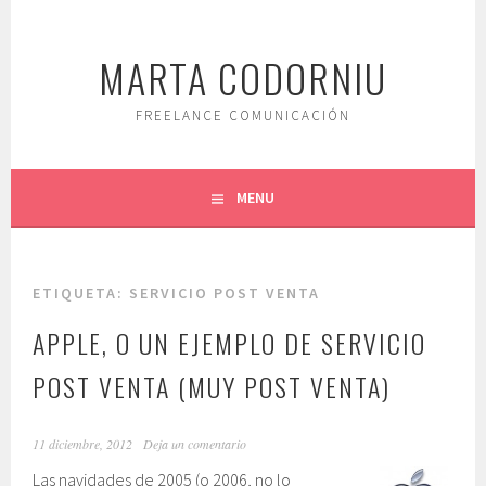
Saltar
al
MARTA CODORNIU
contenido.
FREELANCE COMUNICACIÓN
MENU
ETIQUETA:
SERVICIO POST VENTA
APPLE, O UN EJEMPLO DE SERVICIO
POST VENTA (MUY POST VENTA)
11 diciembre, 2012
Deja un comentario
Las navidades de 2005 (o 2006, no lo