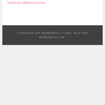
Tweets por @MartaCodorniu
FUNCIONA CON WORDPRESS
|
TEMA: SELA POR
WORDPRESS.COM
.