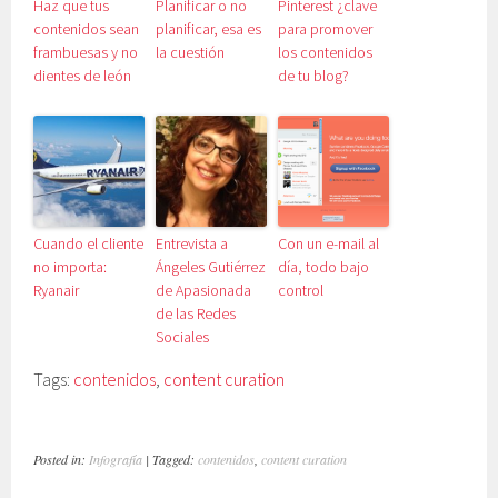
Haz que tus
Planificar o no
Pinterest ¿clave
contenidos sean
planificar, esa es
para promover
frambuesas y no
la cuestión
los contenidos
dientes de león
de tu blog?
Cuando el cliente
Entrevista a
Con un e-mail al
no importa:
Ángeles Gutiérrez
día, todo bajo
Ryanair
de Apasionada
control
de las Redes
Sociales
Tags:
contenidos
,
content curation
Posted in:
Infografía
| Tagged:
contenidos
,
content curation