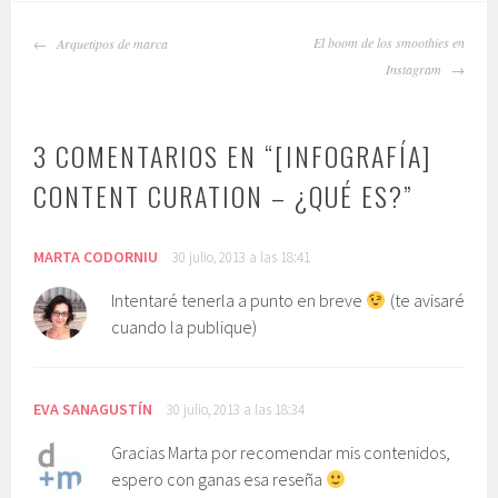
NAVEGADOR
El boom de los smoothies en
Arquetipos de marca
DE
Instagram
ARTÍCULOS
3 COMENTARIOS EN “
[INFOGRAFÍA]
CONTENT CURATION – ¿QUÉ ES?
”
MARTA CODORNIU
30 julio, 2013 a las 18:41
Intentaré tenerla a punto en breve
(te avisaré
cuando la publique)
EVA SANAGUSTÍN
30 julio, 2013 a las 18:34
Gracias Marta por recomendar mis contenidos,
espero con ganas esa reseña