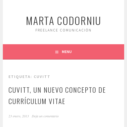
Saltar
al
MARTA CODORNIU
contenido.
FREELANCE COMUNICACIÓN
MENU
ETIQUETA:
CUVITT
CUVITT, UN NUEVO CONCEPTO DE
CURRÍCULUM VITAE
23 enero, 2013
Deja un comentario