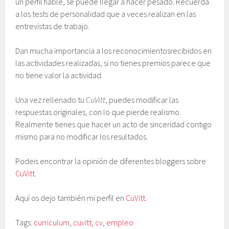
un perfil fiable, se puede llegar a hacer pesado. Recuerda
a los tests de personalidad que a veces realizan en las
entrevistas de trabajo.
Dan mucha importancia a los reconocimientosrecibidos en
las actividades realizadas, si no tienes premios parece que
no tiene valor la actividad.
Una vez rellenado tu
CuVitt
, puedes modificar las
respuestas originales, con lo que pierde realismo.
Realmente tienes que hacer un acto de sinceridad contigo
mismo para no modificar los resultados.
Podeis encontrar la opinión de diferentes bloggers sobre
CuVitt
.
Aquí os dejo también mi perfil en
CuVitt
.
Tags:
curriculum
,
cuvitt
,
cv
,
empleo