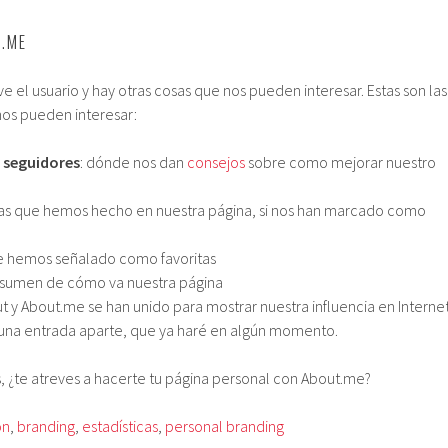
.ME
ve el usuario y hay otras cosas que nos pueden interesar. Estas son las
os pueden interesar:
 seguidores
: dónde nos dan
consejos
sobre como mejorar nuestro
osas que hemos hecho en nuestra página, si nos han marcado como
ue hemos señalado como favoritas
esumen de cómo va nuestra página
out y About.me se han unido para mostrar nuestra influencia en Internet
una entrada aparte, que ya haré en algún momento.
, ¿te atreves a hacerte tu página personal con About.me?
ón
,
branding
,
estadísticas
,
personal branding