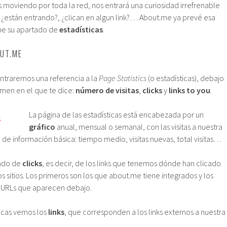
 moviendo por toda la red, nos entrará una curiosidad irrefrenable
¿están entrando?, ¿clican en algun link?… About.me ya prevé esa
ene su apartado de
estadísticas
.
OUT.ME
traremos una referencia a la
Page Statistics
(o estadísticas), debajo
umen en el que te dice:
número de visitas
,
clicks
y
links to you
.
La página de las estadísticas está encabezada por un
gráfico
anual, mensual o semanal, con las visitas a nuestra
de información básica: tiempo medio, visitas nuevas, total visitas…
tado de
clicks
, es decir, de los links que tenemos dónde han clicado
os sitios. Los primeros son los que about.me tiene integrados y los
s URLs que aparecen debajo.
ticas vemos los
links
, que corresponden a los links externos a nuestra