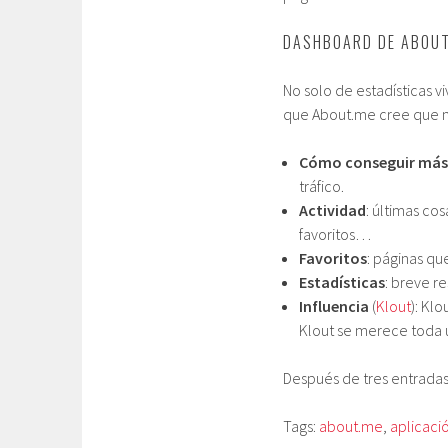
DASHBOARD DE ABOUT
No solo de estadísticas vi
que About.me cree que n
Cómo conseguir más
tráfico.
Actividad
: últimas c
favoritos…
Favoritos
: páginas q
Estadísticas
: breve r
Influencia
(
Klout
): Kl
Klout se merece toda 
Después de tres entradas
Tags:
about.me
,
aplicaci