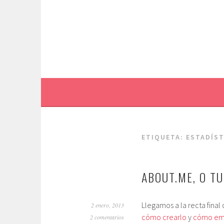
Saltar
al
contenido.
ETIQUETA:
ESTADÍST
ABOUT.ME, O TU 
Llegamos a la recta fina
2 enero, 2013
cómo crearlo
y
cómo em
2 comentarios