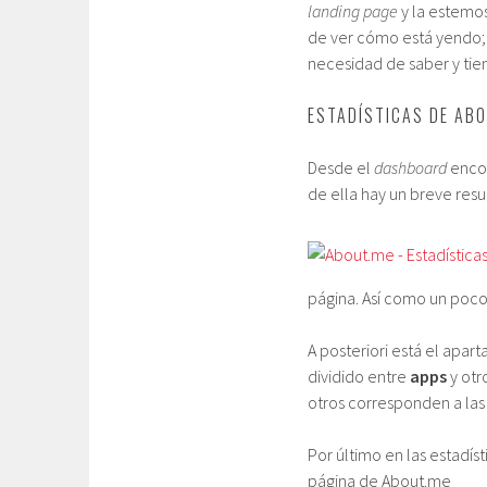
landing page
y la estemos
de ver cómo está yendo; 
necesidad de saber y ti
ESTADÍSTICAS DE AB
Desde el
dashboard
encon
de ella hay un breve res
página. Así como un poco 
A posteriori está el apar
dividido entre
apps
y otr
otros corresponden a la
Por último en las estadís
página de About.me