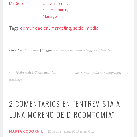
MaDisite
de La aprendiz
de Community
Manager
Tags:
comunicación
,
marketing
,
social media
Posted in:
Entrevista
| Tagged:
comunicación
,
marketing
,
social media
NAVEGADOR
[Infografía] Cómo usar los
SEO: sus 5 pilares [Infografía]
DE
hashtags
ARTÍCULOS
2 COMENTARIOS EN “
ENTREVISTA A
LUNA MORENO DE DIRCOMTOMÍA
”
MARTA CODORNIU
12 septiembre, 2013 a las 0:13