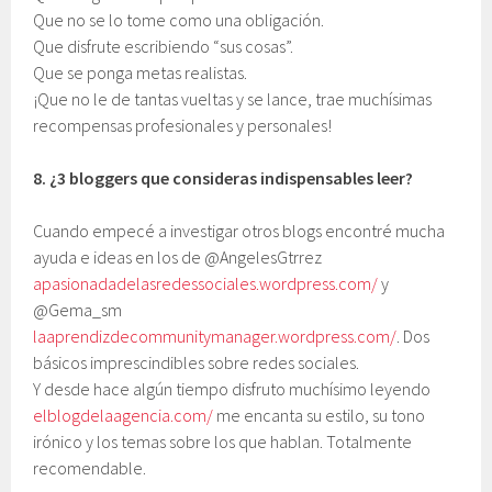
Que no se lo tome como una obligación.
Que disfrute escribiendo “sus cosas”.
Que se ponga metas realistas.
¡Que no le de tantas vueltas y se lance, trae muchísimas
recompensas profesionales y personales!
8.
¿3 bloggers que consideras indispensables leer?
Cuando empecé a investigar otros blogs encontré mucha
ayuda e ideas en los de @AngelesGtrrez
apasionadadelasredessociales.wordpress.com/
y
@Gema_sm
laaprendizdecommunitymanager.wordpress.com/
. Dos
básicos imprescindibles sobre redes sociales.
Y desde hace algún tiempo disfruto muchísimo leyendo
elblogdelaagencia.com/
me encanta su estilo, su tono
irónico y los temas sobre los que hablan. Totalmente
recomendable.