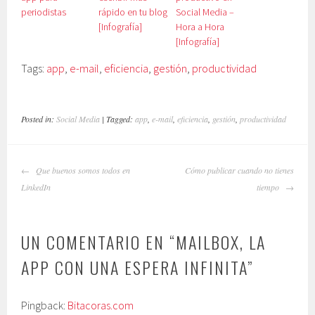
periodistas
rápido en tu blog
Social Media –
[Infografía]
Hora a Hora
[Infografía]
Tags:
app
,
e-mail
,
eficiencia
,
gestión
,
productividad
Posted in:
Social Media
| Tagged:
app
,
e-mail
,
eficiencia
,
gestión
,
productividad
NAVEGADOR
Que buenos somos todos en
Cómo publicar cuando no tienes
DE
LinkedIn
tiempo
ARTÍCULOS
UN COMENTARIO EN “
MAILBOX, LA
APP CON UNA ESPERA INFINITA
”
Pingback:
Bitacoras.com