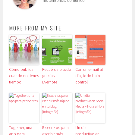
mis territorios. Comunico
MORE FROM MY SITE
Cómo publicar
Recuérdalo todo
Con un e-mail al
cuando no tienes
gracias a
día, todo bajo
tiempo
Evernote
control
Together, una
8 secretos para
Un día
app para
escribir más
productivo en