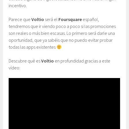
incentivo.
Parece que
Voltio
será el
Foursquare
español,
tendremos que ir viendo poco a poco si las promociones
son reales o más bien escasas. Lo primero será darle una
oportunidad, que ya sabéis que no puedo evitar probar
todas las apps existentes
Descubre qué es
Voltio
en profundidad gracias a este
vídeo: