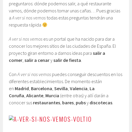
preguntaros: dónde podemos salir, a qué restaurante
vamos, dónde podemos tomar unas cañas… Pues gracias
a
A ver si nos vemos
todas estas preguntas tendrán una
respuesta rápida
A ver si nos vemos
es un portal que ha nacido para dar a
conocer los mejores sitios de las ciudades de España. El
proyecto giran entorno a darnos ideas para
salir a
comer
,
salir a cenar
y
salir de fiesta
.
Con
A ver si nos vemos
puedes conseguir descuentos en los
diferentes establecimientos. De momento están
en
Madrid
,
Barcelona
,
Sevilla
,
Valencia
,
La
Coruña
,
Alicante
,
Murcia
(entre otras) y allí darán a
conocer sus
restaurantes
,
bares
,
pubs
y
discotecas
.