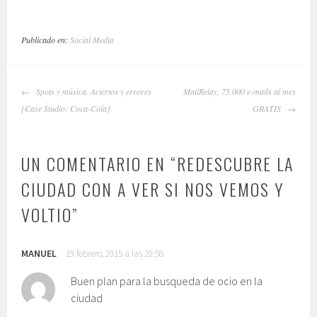
Publicado en:
Social Media
NAVEGADOR
Spots y música. Aciertos y errores
MailRelay, 75.000 e-mails al mes
DE
[Case Studio: Coca-Cola]
GRATIS
ARTÍCULOS
UN COMENTARIO EN “
REDESCUBRE LA
CIUDAD CON A VER SI NOS VEMOS Y
VOLTIO
”
MANUEL
19 febrero, 2015 a las 20:58
Buen plan para la busqueda de ocio en la
ciudad