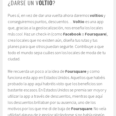
¿DARSE UN V
OLTIO
?
Pues sí, en vez de dar una vuelta ahora daremos
voltios
y
conseguiremos puntos, descuentos…
Voltio
es una app
que, gracias a la geolocalización, nos enseña los locales
más
cool
. Haz un check-in (como
Facebook
o
Foursquare
),
crea locales que no existen aún, diseña tus rutas y tus
planes para que otros puedan seguirte. Contribuye a que
todo el mundo sepa cuáles son los locales de moda de tu
ciudad.
Me recuerda un poco a la idea de
Foursquare
y como
funciona esta app en Estados Unidos. Aquellos que habéis
probado la app aquí habréis visto que los beneficios son
bastante escasos. En Estados Unidos se premia ser
mayor
y
utilizar la app a través de descuentos, mientras que aquí
los descuentos brillaban por su ausencia, uno de los
motivos por los que me di de baja de
Foursquare
. No veía
utilidad alguna de ir geolocalizándome si no había ningún