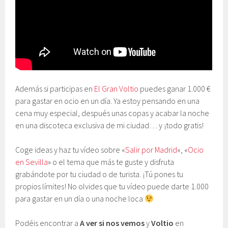
Además si participas en
El Gran Voltio
puedes ganar 1.000 €
para gastar en ocio en un día. Ya estoy pensando en una
cena muy especial, después unas copas y acabar la noche
en una discoteca exclusiva de mi ciudad… y ¡todo gratis!
Coge ideas y haz tu vídeo sobre «
Salir por Madrid
«, «
Ocio
en Sevilla
» o el tema que más te guste y disfruta
grabándote por tu ciudad o de turista. ¡Tú pones tu
propios límites! No olvides que tu vídeo puede darte 1.000
para gastar en un día o una noche loca
Podéis encontrar a
A ver si nos vemos
y
Voltio
en