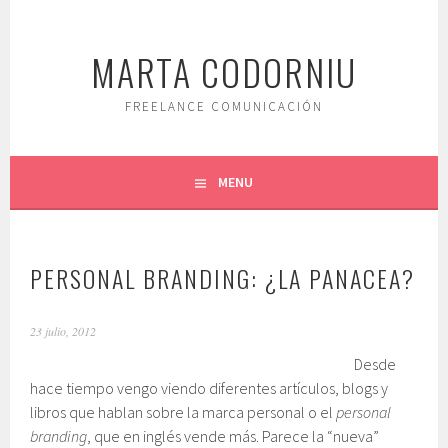
Saltar
al
MARTA CODORNIU
contenido.
FREELANCE COMUNICACIÓN
MENU
PERSONAL BRANDING: ¿LA PANACEA?
23 julio, 2012
Desde
hace tiempo vengo viendo diferentes artículos, blogs y
libros que hablan sobre la marca personal o el
personal
branding
, que en inglés vende más. Parece la “nueva”