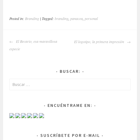
Posted in:
Branding
| Tagged:
branding
,
panacea
,
personal
NAVEGADOR
El Becario, esa maravillosa
El logotipo, la primera impresión
DE
especie
ARTÍCULOS
BUSCAR:
Buscar:
ENCUÉNTRAME EN:
SUSCRÍBETE POR E-MAIL