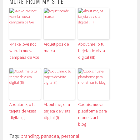
MORE FROM MY SITE
«Make love not
Arquetipos de
About.me, o tu
war» la nueva
marca
tarjeta de visita
campaña de Axe
digital (III)
About.me, o tu
About.me, o tu
Coobis: nueva
tarjeta de visita
tarjeta de visita
plataforma para
digital (II)
digital (I)
monetizar tu
blog
Tags:
branding
,
panacea
,
personal