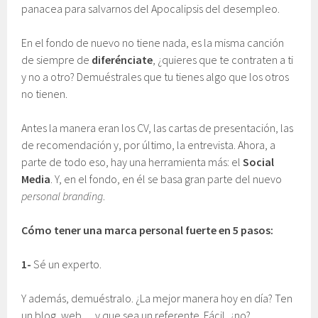
panacea para salvarnos del Apocalipsis del desempleo.
En el fondo de nuevo no tiene nada, es la misma canción
de siempre de
diferénciate
, ¿quieres que te contraten a ti
y no a otro? Demuéstrales que tu tienes algo que los otros
no tienen.
Antes la manera eran los CV, las cartas de presentación, las
de recomendación y, por último, la entrevista. Ahora, a
parte de todo eso, hay una herramienta más: el
Social
Media
. Y, en el fondo, en él se basa gran parte del nuevo
personal branding
.
Cómo tener una marca personal fuerte en 5 pasos:
1-
Sé un experto.
Y además, demuéstralo. ¿La mejor manera hoy en día? Ten
un blog, web… y que sea un referente. Fácil, ¿no?