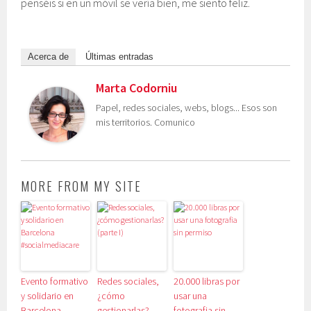
penséis si en un móvil se vería bien, me siento feliz.
Acerca de
Últimas entradas
Marta Codorniu
Papel, redes sociales, webs, blogs... Esos son
mis territorios. Comunico
MORE FROM MY SITE
Evento formativo
Redes sociales,
20.000 libras por
y solidario en
¿cómo
usar una
Barcelona
gestionarlas?
fotografia sin