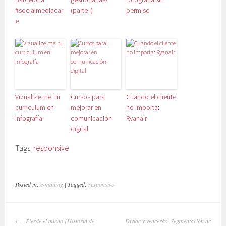
#socialmediacar
(parte I)
permiso
e
Vizualize.me: tu
Cursos para
Cuando el cliente
curriculum en
mejorar en
no importa:
infografía
comunicación
Ryanair
digital
Tags:
responsive
Posted in:
e-mailing
| Tagged:
responsive
NAVEGADOR
Pierde el miedo [Historia de
Divide y vencerás. Segmentación de