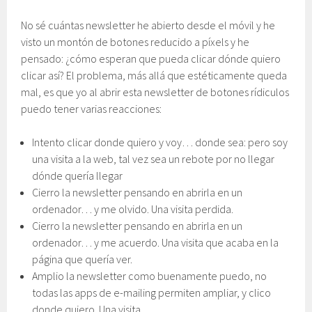
No sé cuántas newsletter he abierto desde el móvil y he
visto un montón de botones reducido a píxels y he
pensado: ¿cómo esperan que pueda clicar dónde quiero
clicar así? El problema, más allá que estéticamente queda
mal, es que yo al abrir esta newsletter de botones rídiculos
puedo tener varias reacciones:
Intento clicar donde quiero y voy… donde sea: pero soy
una visita a la web, tal vez sea un rebote por no llegar
dónde quería llegar
Cierro la newsletter pensando en abrirla en un
ordenador… y me olvido. Una visita perdida.
Cierro la newsletter pensando en abrirla en un
ordenador… y me acuerdo. Una visita que acaba en la
página que quería ver.
Amplio la newsletter como buenamente puedo, no
todas las apps de e-mailing permiten ampliar, y clico
donde quiero. Una visita.