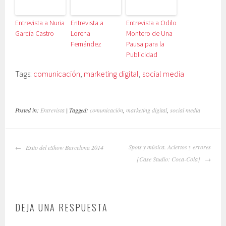
Entrevista a Nuria
Entrevista a
Entrevista a Odilo
García Castro
Lorena
Montero de Una
Fernández
Pausa para la
Publicidad
Tags:
comunicación
,
marketing digital
,
social media
Posted in:
Entrevista
| Tagged:
comunicación
,
marketing digital
,
social media
NAVEGADOR
Spots y música. Aciertos y errores
Éxito del eShow Barcelona 2014
DE
[Case Studio: Coca-Cola]
ARTÍCULOS
DEJA UNA RESPUESTA