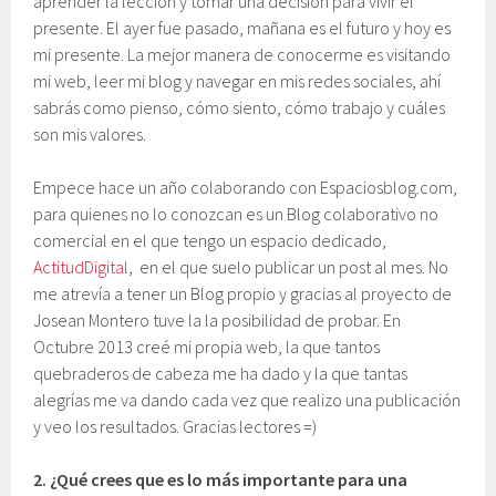
aprender la lección y tomar una decisión para vivir el
presente. El ayer fue pasado, mañana es el futuro y hoy es
mi presente. La mejor manera de conocerme es visitando
mi web, leer mi blog y navegar en mis redes sociales, ahí
sabrás como pienso, cómo siento, cómo trabajo y cuáles
son mis valores.
Empece hace un año colaborando con Espaciosblog.com,
para quienes no lo conozcan es un Blog colaborativo no
comercial en el que tengo un espacio dedicado,
ActitudDigital
, en el que suelo publicar un post al mes. No
me atrevía a tener un Blog propio y gracias al proyecto de
Josean Montero tuve la la posibilidad de probar. En
Octubre 2013 creé mi propia web, la que tantos
quebraderos de cabeza me ha dado y la que tantas
alegrías me va dando cada vez que realizo una publicación
y veo los resultados. Gracias lectores =)
2.
¿Qué crees que es lo más importante para una