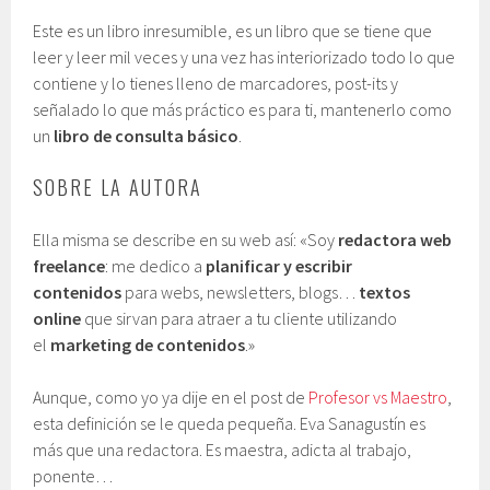
Este es un libro inresumible, es un libro que se tiene que
leer y leer mil veces y una vez has interiorizado todo lo que
contiene y lo tienes lleno de marcadores, post-its y
señalado lo que más práctico es para ti, mantenerlo como
un
libro de consulta básico
.
SOBRE LA AUTORA
Ella misma se describe en su web así: «Soy
redactora web
freelance
: me dedico a
planificar y escribir
contenidos
para webs, newsletters, blogs…
textos
online
que sirvan para atraer a tu cliente utilizando
el
marketing de contenidos
.»
Aunque, como yo ya dije en el post de
Profesor vs Maestro
,
esta definición se le queda pequeña. Eva Sanagustín es
más que una redactora. Es maestra, adicta al trabajo,
ponente…