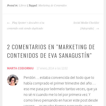
Posted in:
Libros
| Tagged:
Marketing de Contenidos
NAVEGADOR
Plag Spotter y descubre si tu
Social Media Checklist
DE
contenido está siendo duplicado
[Infografía]
ARTÍCULOS
2 COMENTARIOS EN “
MARKETING DE
CONTENIDOS DE EVA SANAGUSTÍN
”
MARTA CODORNIU
17 enero, 2014 a las 12:02
Perdón… estaba convencida del todo que lo
había comprado el primer trimestre del año…
eso me pasa por leérmelo tantas veces, que ya
no sé ni cuando me lo leí por primera vez. Y
como llevo pensando en hacer este post desde
verano… es mucho tiempo pensando «para