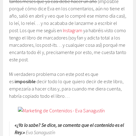
tantos meses que ya casi debe hacer un año
(imposible
porqué cómo dice Eva en los comentarios, aún no tiene el
año, salió en abril y veo que lo compré ese mismo día casi),
lo leí, lo releí… y no acababa de lanzarme a escribir el
post. Los que me seguís en
Instagram
ya habréis visto como
tengo el libro de marcadores (soy fan y adicta total a los
marcadores, los post-its… y cualquier cosa así) porqué me
encanta todo él y, precisamente por esto, me cuesta tanto
este post.
Mi verdadero problema con este post es que
es
imposible
decir todo lo que quiero decir de este libro,
empezaría a hacer citas y, para cuando me diera cuenta,
habría copiado todo el libro…
«¿Ya lo sabe? Se dice, se comenta que el contenido es el
Rey.»
Eva Sanagustín