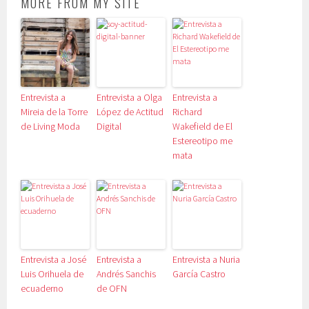
MORE FROM MY SITE
Entrevista a
Entrevista a Olga
Entrevista a
Mireia de la Torre
López de Actitud
Richard
de Living Moda
Digital
Wakefield de El
Estereotipo me
mata
Entrevista a José
Entrevista a
Entrevista a Nuria
Luis Orihuela de
Andrés Sanchis
García Castro
ecuaderno
de OFN