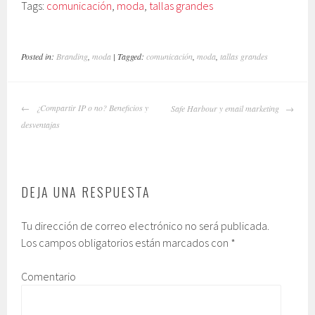
Tags:
comunicación
,
moda
,
tallas grandes
Posted in:
Branding
,
moda
| Tagged:
comunicación
,
moda
,
tallas grandes
NAVEGADOR
¿Compartir IP o no? Beneficios y
Safe Harbour y email marketing
DE
desventajas
ARTÍCULOS
DEJA UNA RESPUESTA
Tu dirección de correo electrónico no será publicada.
Los campos obligatorios están marcados con
*
Comentario