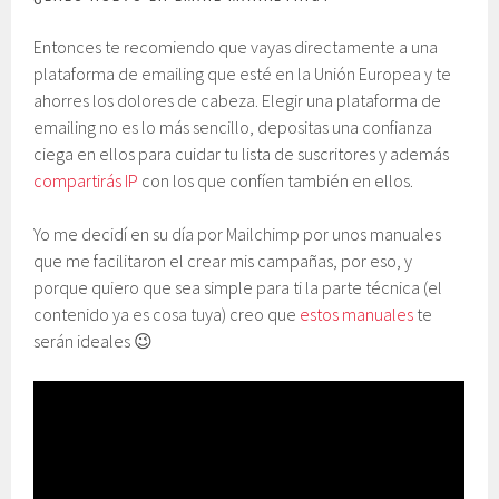
Entonces te recomiendo que vayas directamente a una
plataforma de emailing que esté en la Unión Europea y te
ahorres los dolores de cabeza. Elegir una plataforma de
emailing no es lo más sencillo, depositas una confianza
ciega en ellos para cuidar tu lista de suscritores y además
compartirás IP
con los que confíen también en ellos.
Yo me decidí en su día por Mailchimp por unos manuales
que me facilitaron el crear mis campañas, por eso, y
porque quiero que sea simple para ti la parte técnica (el
contenido ya es cosa tuya) creo que
estos manuales
te
serán ideales 😉