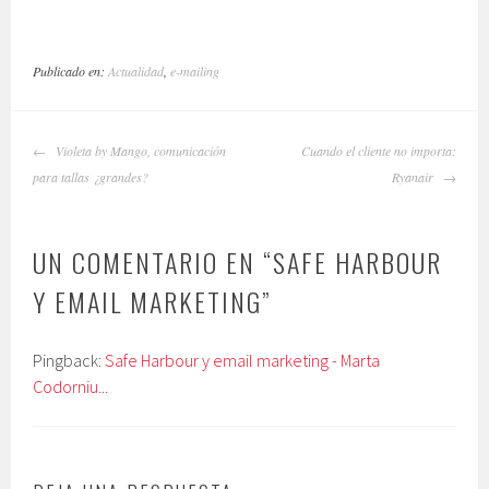
Publicado en:
Actualidad
,
e-mailing
NAVEGADOR
Violeta by Mango, comunicación
Cuando el cliente no importa:
DE
para tallas ¿grandes?
Ryanair
ARTÍCULOS
UN COMENTARIO EN “
SAFE HARBOUR
Y EMAIL MARKETING
”
Pingback:
Safe Harbour y email marketing - Marta
Codorniu...