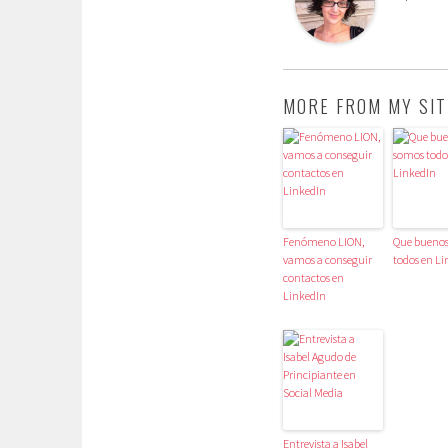
MORE FROM MY SIT
Fenómeno LION,
Que bueno
vamos a conseguir
todos en Li
contactos en
LinkedIn
Entrevista a Isabel