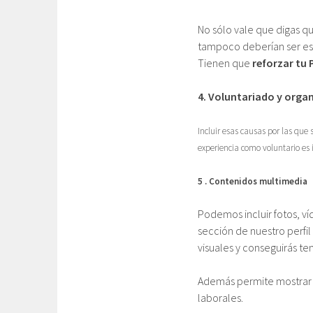
No sólo vale que digas q
tampoco deberían ser es
Tienen que
reforzar tu
4. Voluntariado y orga
Incluir esas causas por las que
experiencia como voluntario es 
5 . Contenidos multimedia
Podemos incluir fotos, v
sección de nuestro perfi
visuales y conseguirás ten
Además permite mostrar 
laborales.