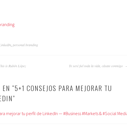
branding
LinkedIn
,
personal branding
This is Rubén López
Te seré fiel toda la vida, cásate conmigo
 EN “
5+1 CONSEJOS PARA MEJORAR TU
EDIN
”
ra mejorar tu perfil de LinkedIn — #Business #Markets & #Social Medi