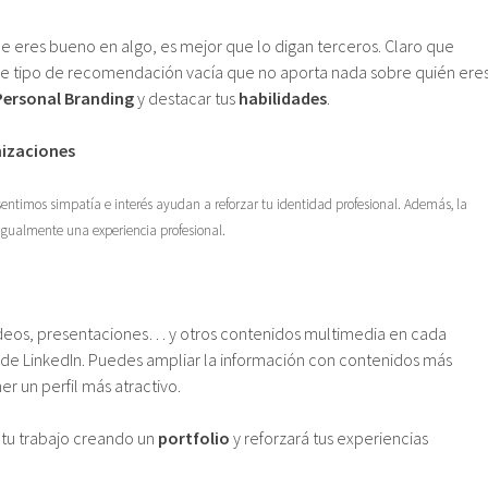
ue eres bueno en algo, es mejor que lo digan terceros. Claro que
e tipo de recomendación vacía que no aporta nada sobre quién eres
 Personal Branding
y destacar tus
habilidades
.
nizaciones
 sentimos simpatía e interés ayudan a reforzar tu identidad profesional. Además, la
igualmente una experiencia profesional.
ídeos, presentaciones… y otros contenidos multimedia en cada
l de LinkedIn. Puedes ampliar la información con contenidos más
er un perfil más atractivo.
tu trabajo creando un
portfolio
y reforzará tus experiencias