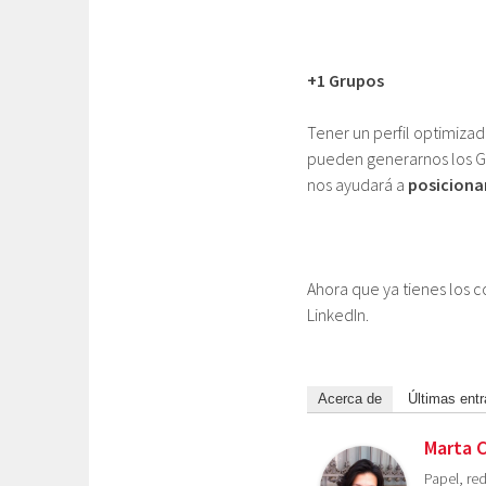
+1
Grupos
Tener un perfil optimizad
pueden generarnos los Gr
nos ayudará a
posiciona
Ahora que ya tienes los c
LinkedIn.
Acerca de
Últimas ent
Marta 
Papel, red