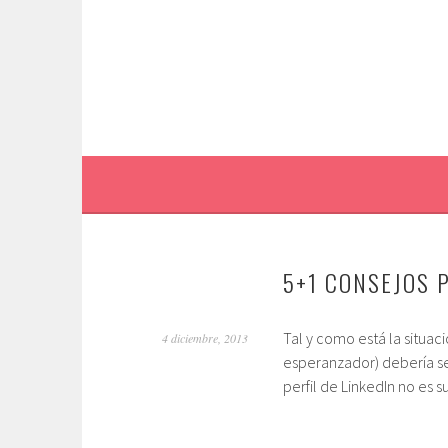
Saltar
al
contenido.
5+1 CONSEJOS 
Tal y como está la situac
4 diciembre, 2013
esperanzador) debería ser
perfil de LinkedIn no es s