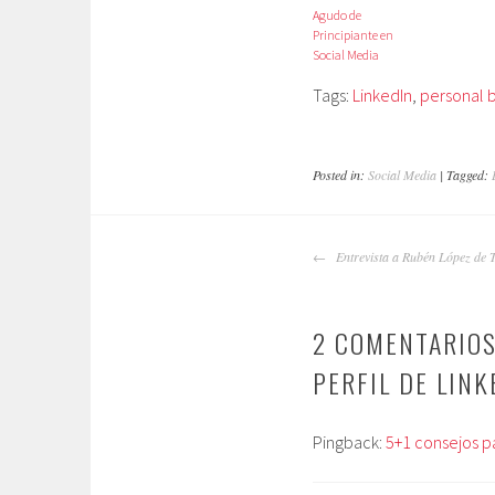
Agudo de
Principiante en
Social Media
Tags:
LinkedIn
,
personal 
Posted in:
Social Media
| Tagged:
NAVEGADOR
Entrevista a Rubén López de 
DE
ARTÍCULOS
2 COMENTARIOS
PERFIL DE LINK
Pingback:
5+1 consejos pa