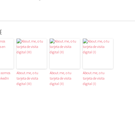
E
s somos
About.me, o tu
About.me, o tu
About.me, o tu
nkedIn
tarjeta de visita
tarjeta de visita
tarjeta de visita
digital (III)
digital (II)
digital (I)